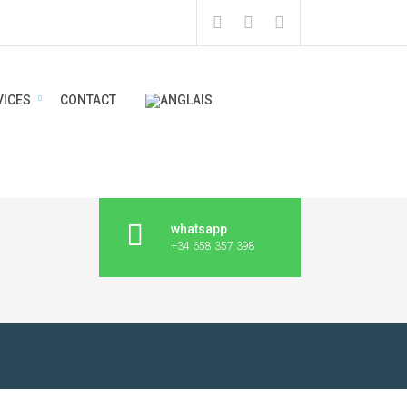
VICES
CONTACT
whatsapp
+34 658 357 398